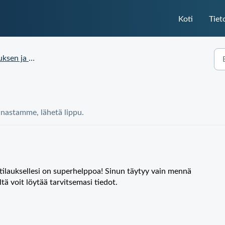
Koti
Tiet
 ja Toimituksen Tila
nnastamme, lähetä lippu.
-tilauksellesi on superhelppoa! Sinun täytyy vain mennä
ltä voit löytää tarvitsemasi tiedot.