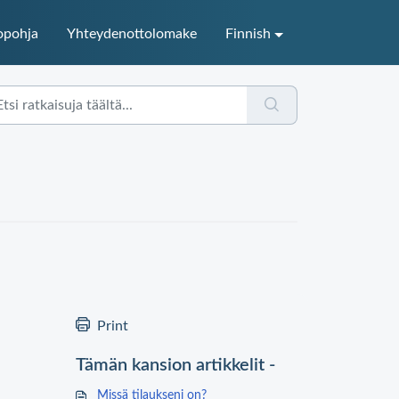
opohja
Yhteydenottolomake
Finnish
Print
Tämän kansion artikkelit -
Missä tilaukseni on?