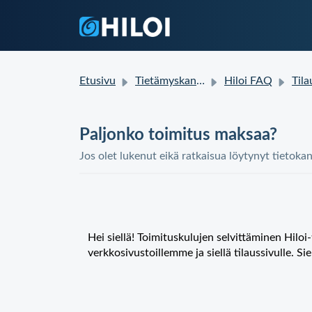
Etusivu
Tietämyskanta
Hiloi FAQ
Tilauksen
Paljonko toimitus maksaa?
Jos olet lukenut eikä ratkaisua löytynyt tietoka
Hei siellä! Toimituskulujen selvittäminen
Hiloi
verkkosivustoillemme ja siellä tilaussivulle. Sie