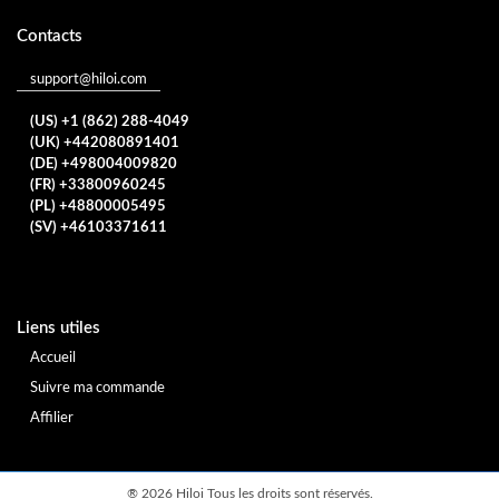
Contacts
support@hiloi.com
(US) +1 (862) 288-4049
(UK) +442080891401
(DE) +498004009820
(FR) +33800960245
(PL) +48800005495
(SV) +46103371611
Liens utiles
Accueil
Suivre ma commande
Affilier
®
2026 Hiloi Tous les droits sont réservés.