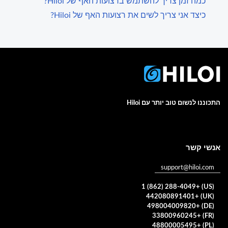
כמה זמן צריך להשתמש ברצועות האף של Hiloi?
כיצד אני צריך לשים את רצועות האף של Hiloi?
התכוננו לנשום טוב יותר עם Hiloi
אנשי קשר
support@hiloi.com
(US) +1 (862) 288-4049
(UK) +442080891401
(DE) +498004009820
(FR) +33800960245
(PL) +48800005495