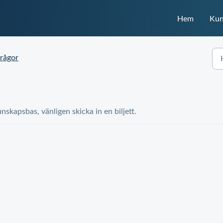
Hem
Kun
rågor
unskapsbas, vänligen skicka in en biljett.