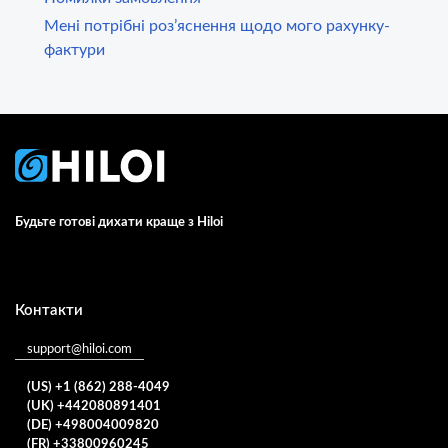
Мені потрібні роз’яснення щодо мого рахунку-
фактури
Будьте готові дихати краще з Hiloi
Контакти
support@hiloi.com
(US) +1 (862) 288-4049
(UK) +442080891401
(DE) +498004009820
(FR) +33800960245