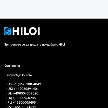
Пригответе се да дишате по-добре с Hiloi
Контакти
support@hiloi.com
(US) +1 (862) 288-4049
(UK) +442080891401
(DE) +498004009820
(FR) +33800960245
(PL) +48800005495
(SV) +46103371611