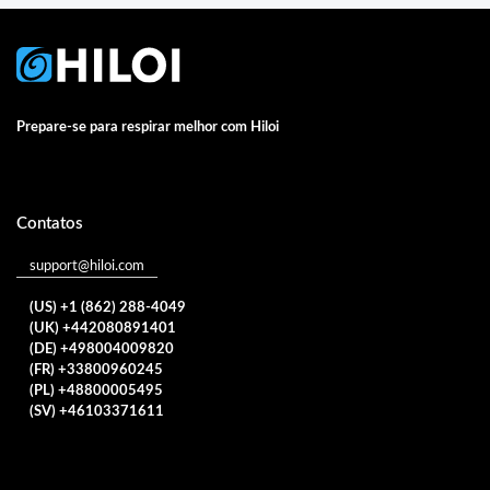
Prepare-se para respirar melhor com Hiloi
Contatos
support@hiloi.com
(US) +1 (862) 288-4049
(UK) +442080891401
(DE) +498004009820
(FR) +33800960245
(PL) +48800005495
(SV) +46103371611