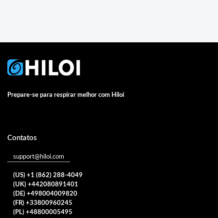
Prepare-se para respirar melhor com Hiloi
Contatos
support@hiloi.com
(US) +1 (862) 288-4049
(UK) +442080891401
(DE) +498004009820
(FR) +33800960245
(PL) +48800005495