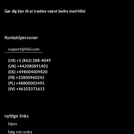
Gør dig klar til at trække vejret bedre med Hiloi
Kontaktpersoner
support@hiloi.com
(US) +1 (862) 288-4049
(UK) +442080891401
(DE) +498004009820
(FR) +33800960245
(PL) +48800005495
(SV) +46103371611
nyttige links
Hjem
Følg min ordre