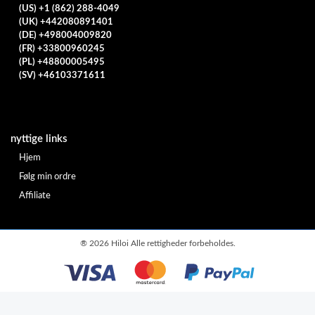
(US) +1 (862) 288-4049
(UK) +442080891401
(DE) +498004009820
(FR) +33800960245
(PL) +48800005495
(SV) +46103371611
nyttige links
Hjem
Følg min ordre
Affiliate
®
2026 Hiloi Alle rettigheder forbeholdes.