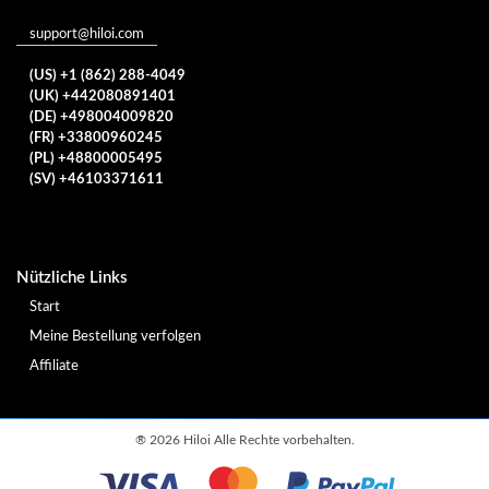
support@hiloi.com
(US) +1 (862) 288-4049
(UK) +442080891401
(DE) +498004009820
(FR) +33800960245
(PL) +48800005495
(SV) +46103371611
Nützliche Links
Start
Meine Bestellung verfolgen
Affiliate
®
2026 Hiloi Alle Rechte vorbehalten.