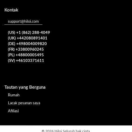
Kontak
support@hiloi.com
(US) +1 (862) 288-4049
(UK) +442080891401
(DE) +498004009820
(FR) +33800960245
(PL) +48800005495
(SV) +46103371611
Tautan yang Berguna
Rumah
Lacak pesanan saya
Afiliasi
®
2026 Hiloi Seluruh hak cipta.