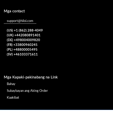
Mga contact
support@hiloi.com
(US) +1 (862) 288-4049
(UK) +442080891401
(DE) +498004009820
(FR) +33800960245
(PL) +48800005495
(SV) +46103371611
Mga Kapaki-pakinabang na Link
Bahay
Subaybayan ang Aking Order
Kaakibat