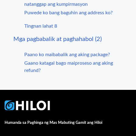
natanggap ang kumpirmasyon
Puwede ko bang baguhin ang address ko?
Tingnan lahat 8
Mga pagbabalik at paghahabol (2)
Paano ko maibabalik ang aking package?
Gaano katagal bago maiproseso ang aking
refund?
Humanda sa Paghinga ng Mas Mabuting Gamit ang Hiloi