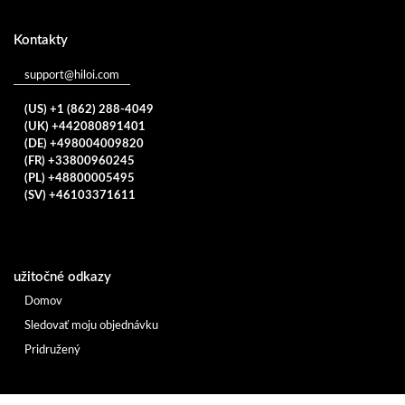
Kontakty
support@hiloi.com
(US) +1 (862) 288-4049
(UK) +442080891401
(DE) +498004009820
(FR) +33800960245
(PL) +48800005495
(SV) +46103371611
užitočné odkazy
Domov
Sledovať moju objednávku
Pridružený