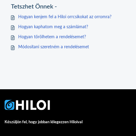
Tetszhet Önnek -
Hogyan kenjem fel a Hiloi orrcsíkokat az orromra?
Hogyan kaphatom meg a számlámat?
Hogyan törölhetem a rendelésemet?
Módosítani szeretném a rendelésemet
Készüljön fel, hogy jobban lélegezzen Hiloival