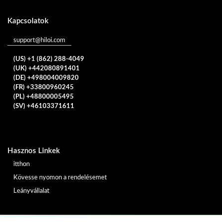
Kapcsolatok
support@hiloi.com
(US) +1 (862) 288-4049
(UK) +442080891401
(DE) +498004009820
(FR) +33800960245
(PL) +48800005495
(SV) +46103371611
Hasznos Linkek
itthon
Kövesse nyomon a rendelésemet
Leányvállalat