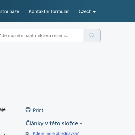
stní báze
Kontaktní formulář
Czech
aje
Print
Články v této složce -
Kde je moje objednávka?