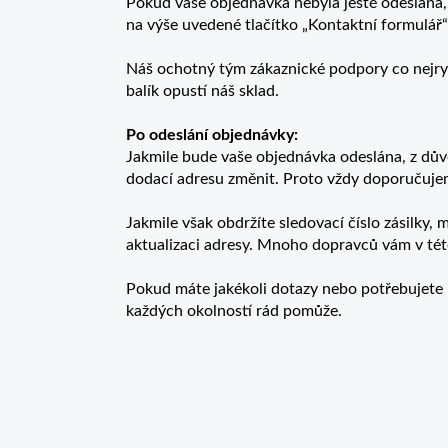
Pokud vaše objednávka nebyla ještě odeslána,
na výše uvedené tlačítko „Kontaktní formulář
Náš ochotný tým zákaznické podpory co nejryc
balík opustí náš sklad.
Po odeslání objednávky:
Jakmile bude vaše objednávka odeslána, z d
dodací adresu změnit. Proto vždy doporučuje
Jakmile však obdržíte sledovací číslo zásilky,
aktualizaci adresy. Mnoho dopravců vám v té
Pokud máte jakékoli dotazy nebo potřebujete 
každých okolností rád pomůže.