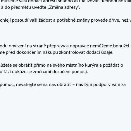
 můžeme vaši dodací adresu snadno aktualizovat. Jednoduše kli
“ a do předmětu uveďte „Změna adresy“.
hleji posoudí vaši žádost a potřebné změny provede dříve, než 
ůvodu omezení na straně přepravy a dopravce nemůžeme bohužel
me před dokončením nákupu zkontrolovat dodací údaje.
 můžete se obrátit přímo na svého místního kurýra a požádat o
to fázi dokáže se změnami doručení pomoci.
pomoc, neváhejte se na nás obrátit – náš tým podpory vám za