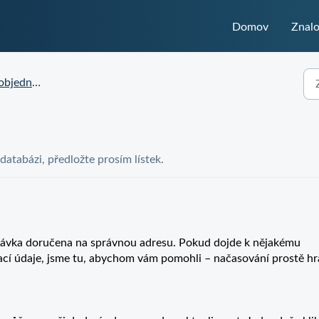
Domov
Znalo
návky a dodání
 databázi, předložte prosím lístek.
dnávka doručena na správnou adresu. Pokud dojde k nějakému
cí údaje, jsme tu, abychom vám pomohli – načasování prostě hr