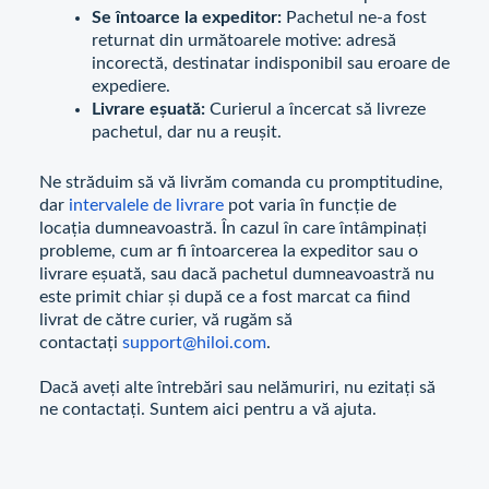
Se întoarce la expeditor:
Pachetul ne-a fost
returnat din următoarele motive: adresă
incorectă, destinatar indisponibil sau eroare de
expediere.
Livrare eșuată:
Curierul a încercat să livreze
pachetul, dar nu a reușit.
Ne străduim să vă livrăm comanda cu promptitudine,
dar
intervalele de livrare
pot varia în funcție de
locația dumneavoastră. În cazul în care întâmpinați
probleme, cum ar fi întoarcerea la expeditor sau o
livrare eșuată, sau dacă pachetul dumneavoastră nu
este primit chiar și după ce a fost marcat ca fiind
livrat de către curier, vă rugăm să
contactați
support@hiloi.com
.
Dacă aveți alte întrebări sau nelămuriri, nu ezitați să
ne contactați. Suntem aici pentru a vă ajuta.