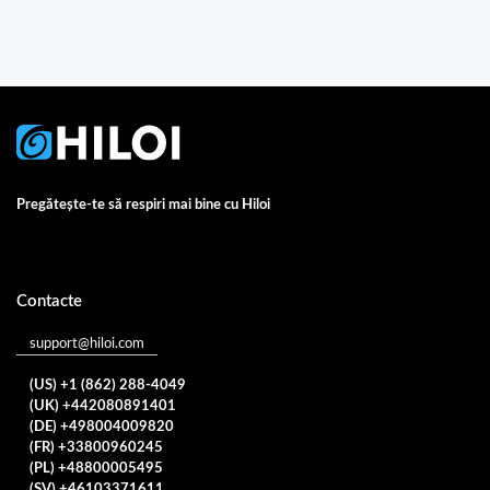
Pregătește-te să respiri mai bine cu Hiloi
Contacte
support@hiloi.com
(US) +1 (862) 288-4049
(UK) +442080891401
(DE) +498004009820
(FR) +33800960245
(PL) +48800005495
(SV) +46103371611