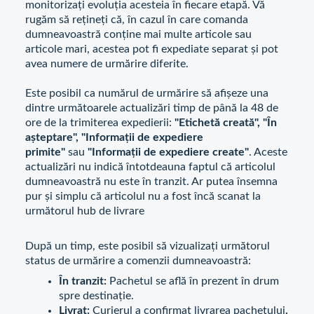
monitorizați evoluția acesteia în fiecare etapă. Vă
rugăm să rețineți că, în cazul în care comanda
dumneavoastră conține mai multe articole sau
articole mari, acestea pot fi expediate separat și pot
avea numere de urmărire diferite.
Este posibil ca numărul de urmărire să afișeze una
dintre următoarele actualizări timp de până la 48 de
ore de la trimiterea expedierii:
"Etichetă creată", "În
așteptare", "Informații de expediere
primite"
sau
"Informații de expediere create"
. Aceste
actualizări nu indică întotdeauna faptul că articolul
dumneavoastră nu este în tranzit. Ar putea însemna
pur și simplu că articolul nu a fost încă scanat la
următorul hub de livrare
După un timp, este posibil să vizualizați următorul
status de urmărire a comenzii dumneavoastră:
În tranzit:
Pachetul se află în prezent în drum
spre destinație.
Livrat:
Curierul a confirmat livrarea pachetului
.