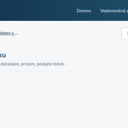
Domov
Vedomostná z
 s objednávkou
ku
j databáze, prosím, podajte lístok.