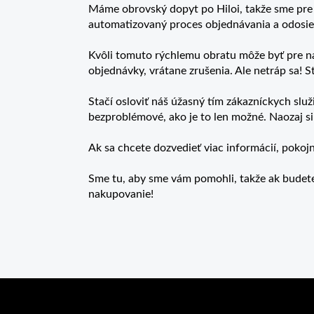
Máme obrovský dopyt po Hiloi, takže sme pre vá
automatizovaný proces objednávania a odosiela
Kvôli tomuto rýchlemu obratu môže byť pre ná
objednávky, vrátane zrušenia. Ale netráp sa! St
Stačí osloviť náš úžasný tím zákazníckych služ
bezproblémové, ako je to len možné. Naozaj si
Ak sa chcete dozvedieť viac informácií, pokoj
Sme tu, aby sme vám pomohli, takže ak budete
nakupovanie!