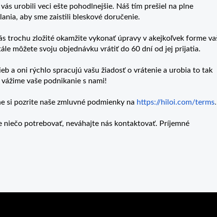
s urobili veci ešte pohodlnejšie. Náš tím prešiel na plne
nia, aby sme zaistili bleskové doručenie.
s trochu zložité okamžite vykonať úpravy v akejkoľvek forme va
ále môžete svoju objednávku vrátiť do 60 dní od jej prijatia.
ieb a oni rýchlo spracujú vašu žiadosť o vrátenie a urobia to tak
 vážime vaše podnikanie s nami!
ne si pozrite naše zmluvné podmienky na
https://hiloi.com/terms
.
 niečo potrebovať, neváhajte nás kontaktovať. Príjemné