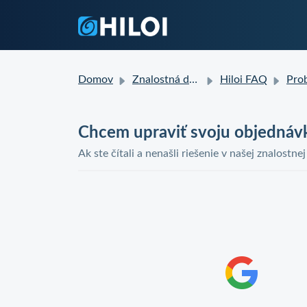
Domov
Znalostná databáza
Hiloi FAQ
Problémy
Chcem upraviť svoju objednáv
Ak ste čítali a nenašli riešenie v našej znalostne