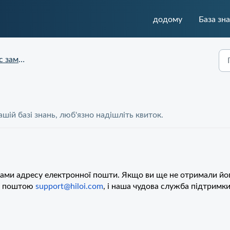
додому
База зн
я та доставки
шій базі знань, люб'язно надішліть квиток.
 вами адресу електронної пошти. Якщо ви ще не отримали йо
та поштою
support@hiloi.com
, і наша чудова служба підтримк