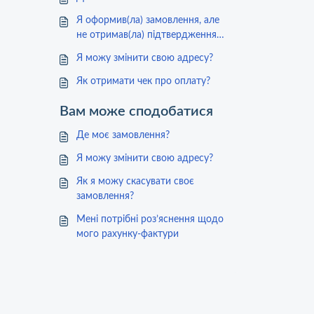
Я оформив(ла) замовлення, але
не отримав(ла) підтвердження
замовлення
Я можу змінити свою адресу?
Як отримати чек про оплату?
Вам може сподобатися
Де моє замовлення?
Я можу змінити свою адресу?
Як я можу скасувати своє
замовлення?
Мені потрібні роз’яснення щодо
мого рахунку-фактури