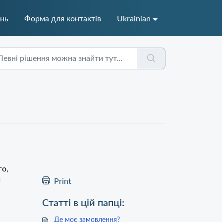
ань
Форма для контактів
Ukrainian
го,
и
Print
Статті в цій папці:
Де моє замовлення?